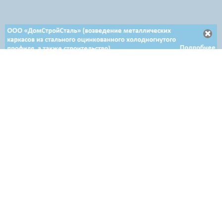
Отдел продаж в Минске
+ 375 29 708-46-64
+ 375 29 654-10-10
+ 375 17 388-54-64
Отдел продаж в Гродно
+ 375 29 639-50-50
Отдел продаж в Витебске
+ 375 29 632-80-80
Отдел продаж в Бресте
+ 375 29 628-50-50
Email: brest@airon.by