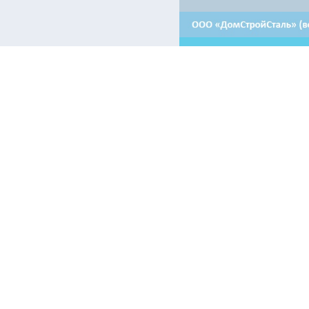
Контакты:
Отдел продаж в Минске
Отдел продаж в Гродно
+ 375 29 708-46-64
+ 375 29 639-50-50
+ 375 29 654-10-10
+ 375 17 388-54-64
Аренда в Минске
Приемная
+375 44 510-30-64 - машиноместа
+ 375 17 388-54-54
+375 17 388-54-55 - помещения
+375 44 510-30-67 - помещения
Электронные информационные ресурсы, иные категории пол
airon.by только при наличии действующей гиперссылки на п