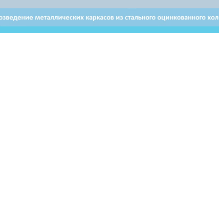
Отдел продаж в Витебске
Отдел продаж в Бресте
+ 375 29 632-80-80
+ 375 29 628-50-50
Email: brest@airon.by
ьзователей могут использовать материалы, размещенные на
ервоисточник