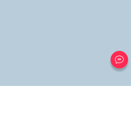
Отдел продаж в Бресте
+ 375 29 628-50-50
Email: brest@airon.by