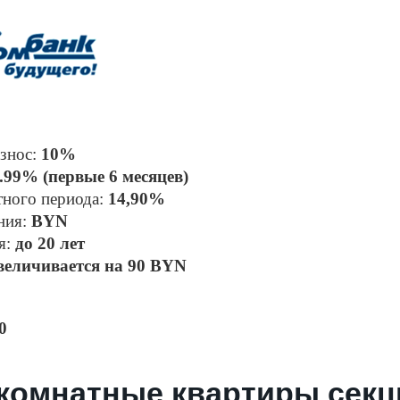
знос: 
10% 
.99% (первые 6 месяцев)
тного периода: 
14,90%
ния: 
BYN 
: 
до 20 лет
величивается на 90 BYN
0
-комнатные квартиры секц