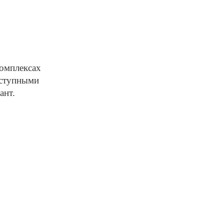
мплексах 
ступными 
ант.