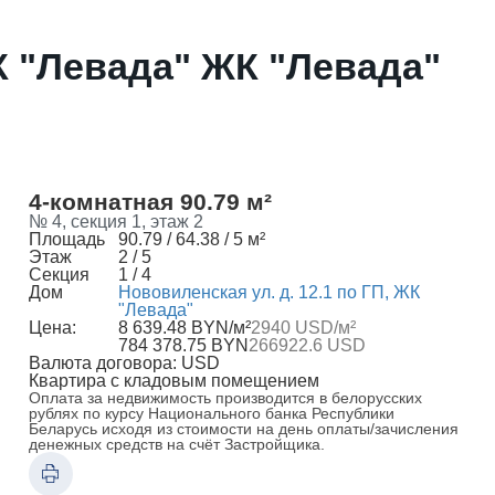
ЖК "Левада" ЖК "Левада"
4-комнатная 90.79 м²
№ 4, секция 1, этаж 2
Площадь
90.79 / 64.38 / 5 м²
Этаж
2 / 5
Секция
1 / 4
Дом
Нововиленская ул. д. 12.1 по ГП, ЖК
"Левада"
Цена:
8 639.48 BYN/м²
2940 USD/м²
784 378.75 BYN
266922.6 USD
Валюта договора: USD
Квартира с кладовым помещением
Оплата за недвижимость производится в белорусских
рублях по курсу Национального банка Республики
Беларусь исходя из стоимости на день оплаты/зачисления
денежных средств на счёт Застройщика.